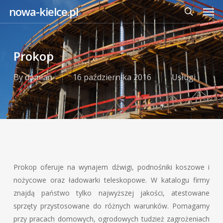
Men
Skip
nowa-kielce.pl
to
search
main
content
Prokop
By
damian
16 października 2016
Usługi
Prokop oferuje na wynajem dźwigi, podnośniki koszowe i
nożycowe oraz ładowarki teleskopowe. W katalogu firmy
znajdą państwo tylko najwyższej jakości, atestowane
sprzęty przystosowane do różnych warunków. Pomagamy
przy pracach domowych, ogrodowych tudzież zagrożeniach