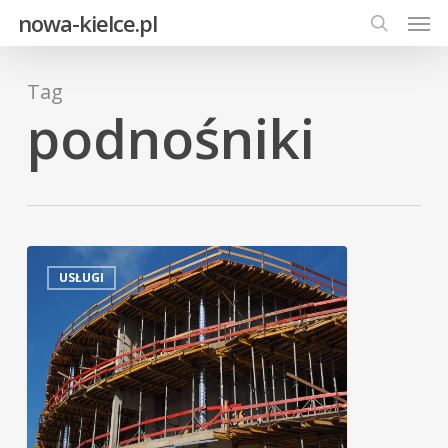
Men
Skip
nowa-kielce.pl
to
search
main
Tag
content
podnośniki
USŁUGI