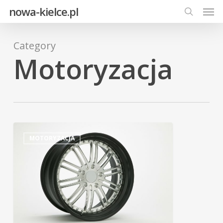
Men
Skip
nowa-kielce.pl
to
search
main
Category
content
Motoryzacja
MOTORYZACJA