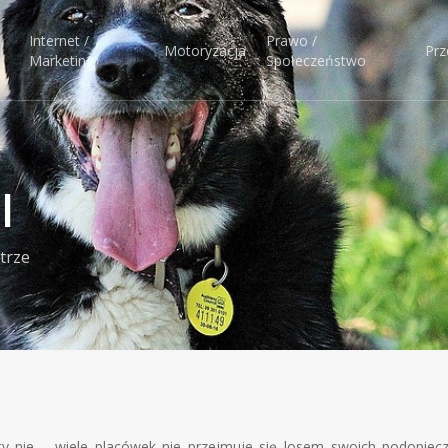
Internet /
Prawo /
Motoryzacja
Prz
Marketing
Społeczeństwo
l
trze
ety nie – wiele placówek nie przejmuje się losem swoich podopiec