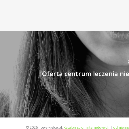
Oferta centrum leczenia ni
© 2026 nowa-kielce.pl.
Katalog stron internetowych
|
odmienny