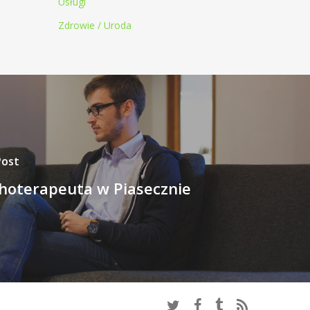
Usługi
Zdrowie / Uroda
Post
hoterapeuta w Piasecznie
twitter
facebook
tumblr
RSS