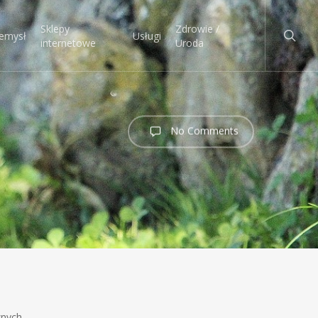
searc
Sklepy
Zdrowie /
emysł
Usługi
internetowe
Uroda
No Comments
znych