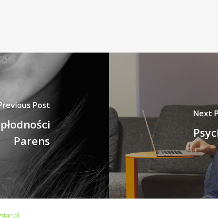
Previous Post
Next 
epłodności
Psyc
Parens
stan.pl