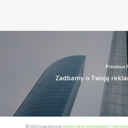
Previous 
Zadbamy o Twoją rekl
© 2026 nowa-kielce.pl.
Katalog stron internetowych
|
odmienny