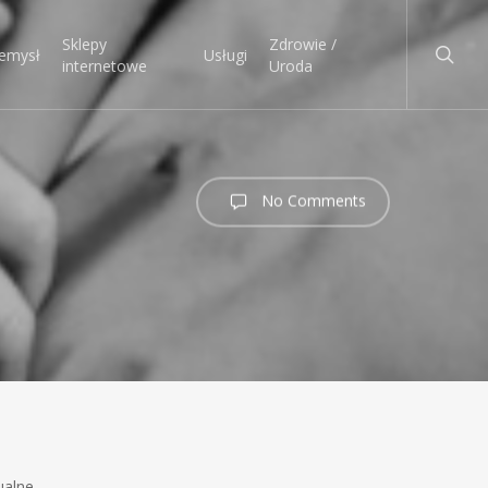
searc
Sklepy
Zdrowie /
emysł
Usługi
internetowe
Uroda
No Comments
ualne