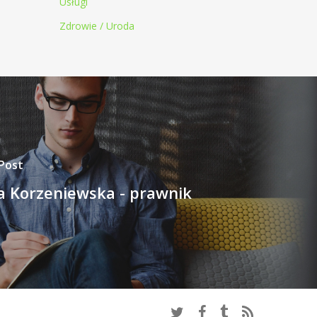
Usługi
Zdrowie / Uroda
Post
a Korzeniewska - prawnik
twitter
facebook
tumblr
RSS