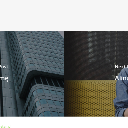
Post
Next 
amę
Alin
stan.pl