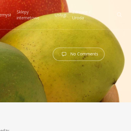
searc
Sklepy
Zdrowie /
emysł
Usługi
internetowe
Uroda
No Comments
iędzy