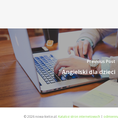
Previous Post
Angielski dla dzieci
© 2026 nowa-kielce.pl.
Katalog stron internetowych
|
odmienny