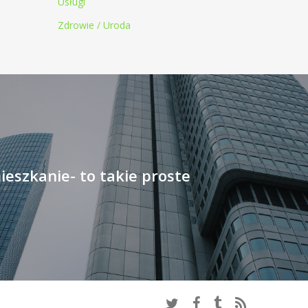
Usługi
Zdrowie / Uroda
eszkanie- to takie proste
twitter
facebook
tumblr
RSS