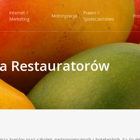
Internet /
Prawo /
Motoryzacja
Prz
Marketing
Społeczeństwo
a Restauratorów
cją kursów oraz szkoleń gastronomicznych i hotelarskich. Są to m