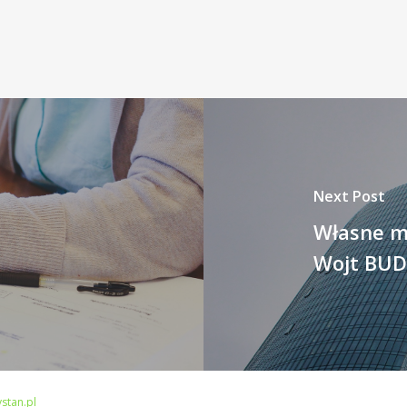
Next Post
Własne mi
Wojt BUD
stan.pl