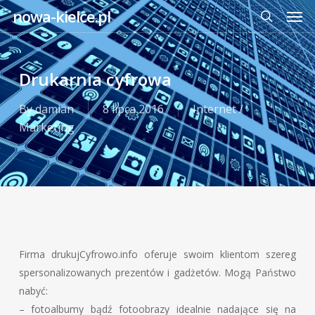
Men
Skip
nowa-kielce.pl
to
search
main
content
Drukarnia cyfrowa
By
damian
8 lipca 2016
Internet /
Marketing
Firma drukujCyfrowo.info oferuje swoim klientom szereg
spersonalizowanych prezentów i gadżetów. Mogą Państwo
nabyć:
– fotoalbumy bądź fotoobrazy idealnie nadające się na