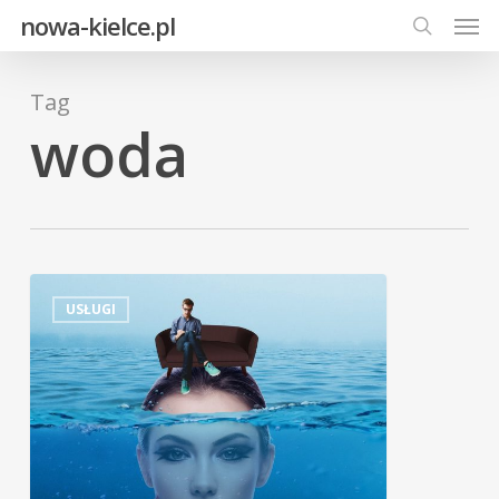
Men
Skip
nowa-kielce.pl
to
search
main
Tag
content
woda
USŁUGI