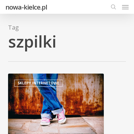
Men
Skip
nowa-kielce.pl
to
search
main
Tag
content
szpilki
SKLEPY INTERNETOWE