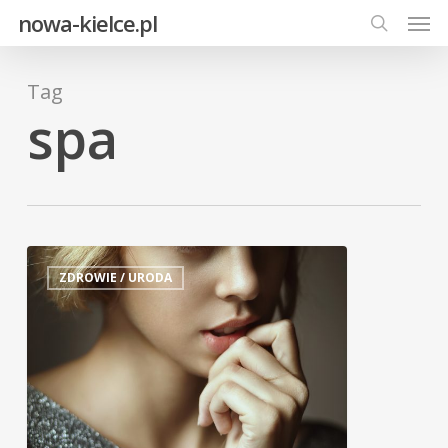
Men
Skip
nowa-kielce.pl
to
search
main
Tag
content
spa
ZDROWIE / URODA