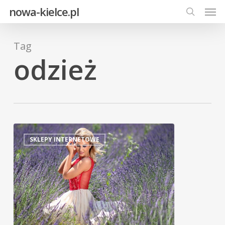
Men
Skip
nowa-kielce.pl
to
search
main
Tag
content
odzież
SKLEPY INTERNETOWE