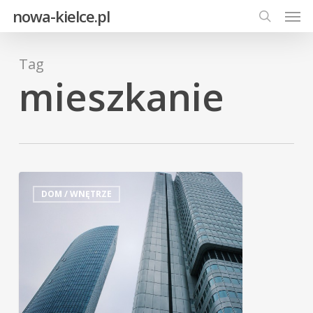
Men
Skip
nowa-kielce.pl
to
search
main
Tag
content
mieszkanie
DOM / WNĘTRZE