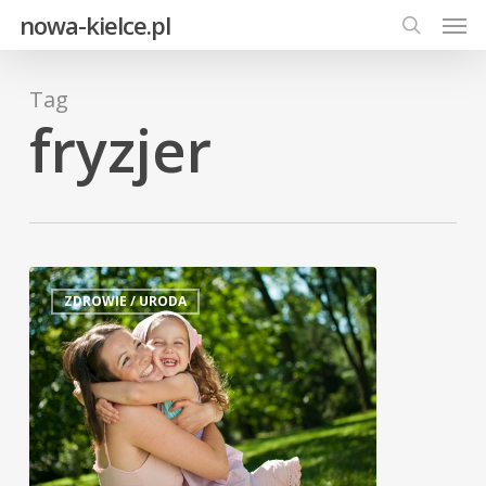
Men
Skip
nowa-kielce.pl
to
search
main
Tag
content
fryzjer
ZDROWIE / URODA