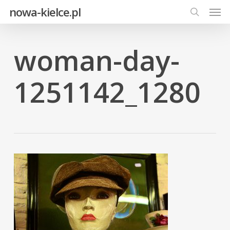
Men
Skip
nowa-kielce.pl
to
search
main
content
woman-day-
1251142_1280