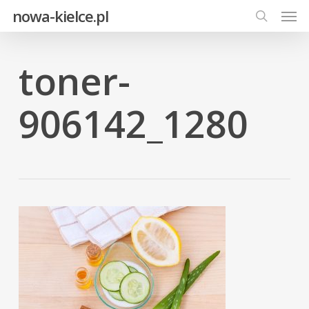
Men
Skip
nowa-kielce.pl
to
search
main
content
toner-
906142_1280