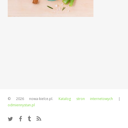
© 2026 nowa-kielce.pl.
Katalog stron internetowych
|
odmiennystan.pl
twitter
facebook
tumblr
RSS