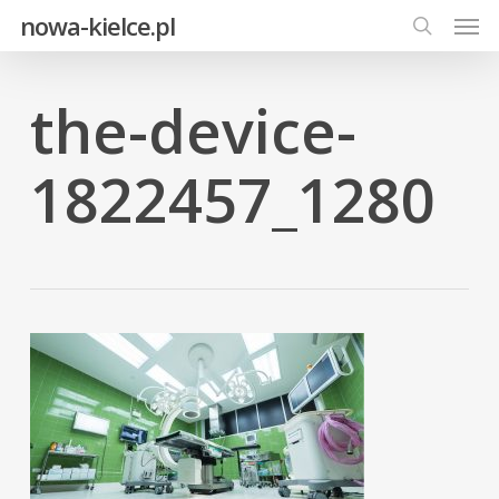
Men
Skip
nowa-kielce.pl
to
search
main
content
the-device-
1822457_1280