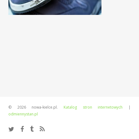
© 2026 nowa-kielce.pl.
Katalog stron internetowych
|
odmiennystan.pl
twitter
facebook
tumblr
RSS