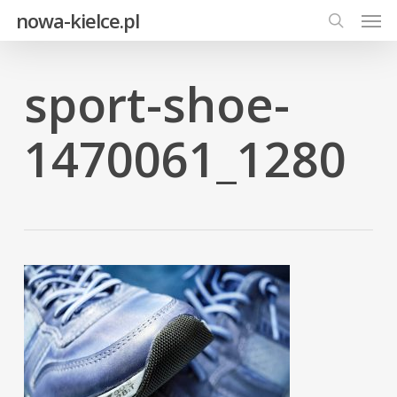
Men
Skip
nowa-kielce.pl
to
search
main
content
sport-shoe-
1470061_1280