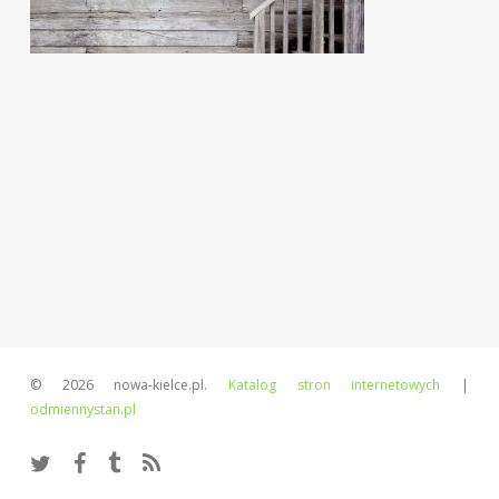
© 2026 nowa-kielce.pl.
Katalog stron internetowych
|
odmiennystan.pl
twitter
facebook
tumblr
RSS