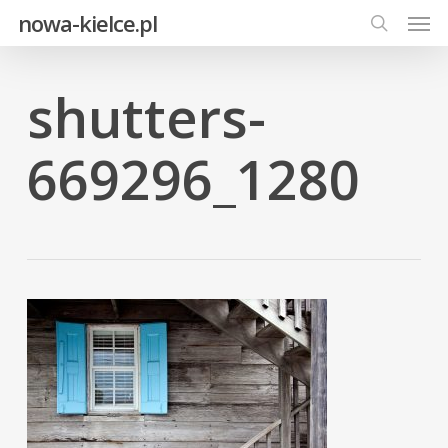
Men
Skip
nowa-kielce.pl
to
search
main
content
shutters-
669296_1280