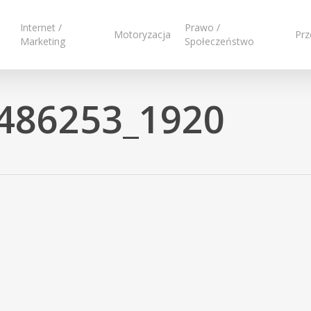
Internet /
Prawo /
Motoryzacja
Prz
Marketing
Społeczeństwo
-486253_1920