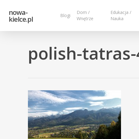
Skip
nowa-
to
Dom /
Edukacja /
Blogi
kielce.pl
Wnętrze
Nauka
main
content
polish-tatras