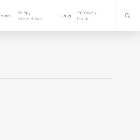
searc
Sklepy
Zdrowie /
emysł
Usługi
internetowe
Uroda