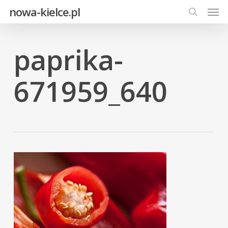
Men
Skip
nowa-kielce.pl
to
search
main
content
paprika-
671959_640