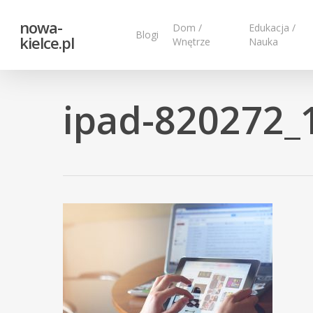
Skip
nowa-
to
Dom /
Edukacja /
Blogi
kielce.pl
Wnętrze
Nauka
main
content
ipad-820272_