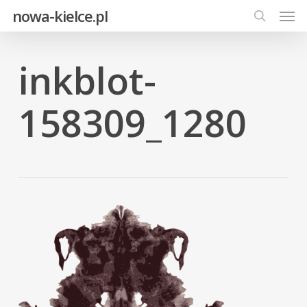
Men
Skip
nowa-kielce.pl
to
search
main
content
inkblot-
158309_1280