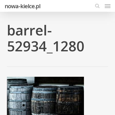
Men
Skip
nowa-kielce.pl
to
search
main
content
barrel-
52934_1280