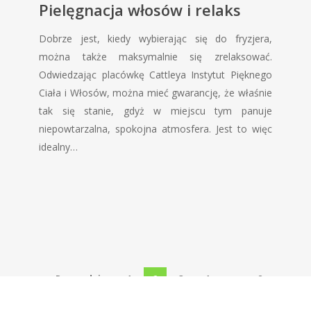
Pielęgnacja włosów i relaks
Dobrze jest, kiedy wybierając się do fryzjera,
można także maksymalnie się zrelaksować.
Odwiedzając placówkę Cattleya Instytut Pięknego
Ciała i Włosów, można mieć gwarancję, że właśnie
tak się stanie, gdyż w miejscu tym panuje
niepowtarzalna, spokojna atmosfera. Jest to więc
idealny…
« Poprzednie
1
2
3
4
…
8
Następne »